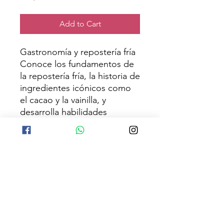
Add to Cart
Gastronomía y repostería fría
Conoce los fundamentos de
la repostería fría, la historia de
ingredientes icónicos como
el cacao y la vainilla, y
desarrolla habilidades
culinarias mediante recetas y
actividades prácticas.
Temas a explorar
Cacao y chocolate
Vainilla
Helados
Crepas
Técnicas básicas de