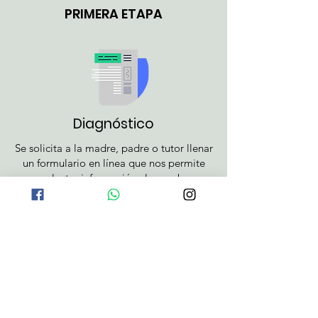
PRIMERA ETAPA
Diagnóstico
Se solicita a la madre, padre o tutor llenar
un formulario en línea que nos permite
recolectar información clave sobre:
Intereses personales del participante
Estilo de aprendizaje predominante
Conocimientos previos
Contexto familiar, emocional y social
Tiempo disponible y apoyos con los que
cuenta
Esta información es la base para diseñar