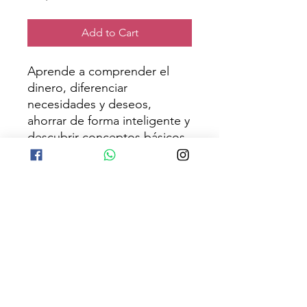
Add to Cart
Aprende a comprender el
dinero, diferenciar
necesidades y deseos,
ahorrar de forma inteligente y
descubrir conceptos básicos
sobre bancos, inversión y
emprendimiento.
Temas a explorar
Qué es el dinero
Ahorro y metas financieras
Bancos e intereses
Presupuesto personal
Emprendimiento